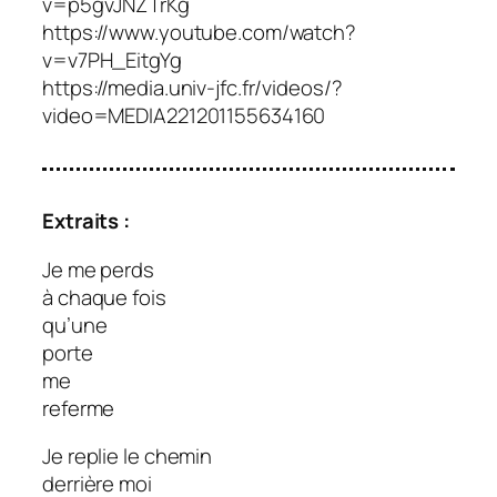
v=p5gvJNZTrKg
https://www.youtube.com/watch?
v=v7PH_EitgYg
https://media.univ-jfc.fr/videos/?
video=MEDIA221201155634160
Extraits :
Je me perds
à chaque fois
qu’une
porte
me
referme
Je replie le chemin
derrière moi