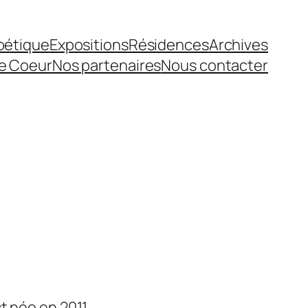
Poétique
Expositions
Résidences
Archives
e Coeur
Nos partenaires
Nous contacter
st née en 2011.