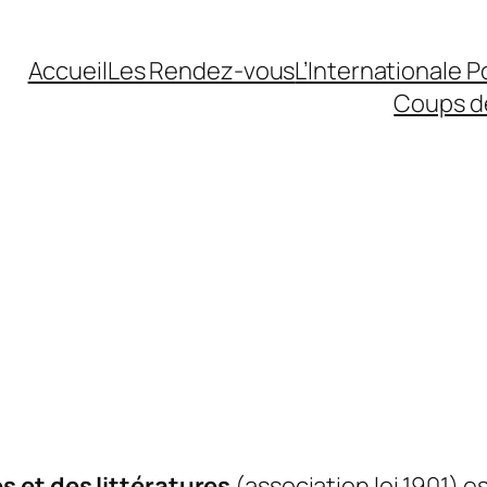
Accueil
Les Rendez-vous
L’Internationale 
Coups d
s et des littératures
(association loi 1901) e