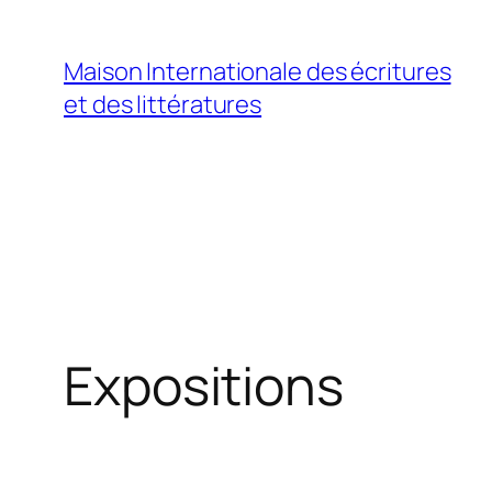
Aller
au
Maison Internationale des écritures
contenu
et des littératures
Expositions