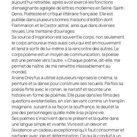
aujourd’hui retraitée, après avoir exercé les fonctions
d’enseignante agrégée de lettres modernes en Seine-Saint-
Denis. Poétesse et critique littéraire française. Elle est
publiée dans plusieurs bonnes maisons d’édition dont
Flammarion et le Castor astral, ainsi que dans diverses
revues. Une trentaine d’ouvrages.
Sa source d’inspiration est souvent le corps, non seulement
le corps amoureux mais aussi celui qui est en mouvement
et tend à sortir de lui-même à la rencontre des autres. Le
corps poème est un moyen de communication, la poésie
est une pensée vers l’autre. « Chaque poème, dit-elle, me
permet de naître, de me remettre inlassablement au
monde).
Ariane Dreyfus a utilisé à plusieurs reprises le cinéma, la
peinture et la danse pour construire ses recueils. Parfois sa
poésie flirte avec le roman, le narratif et raconte une
histoire en forme de poèmes. Elle puise dans les films des
questions existentielles, en s’en servant comme un tremplin
imaginaire, suivant à sa façon la souffrance, le deuil et la
joie des personnages qu’elle mêle à sa propre vie.
Ses poèmes s’inscrivent dans le présent et la quête dans
une langue simple et vivante. Vivre est un devoir et
l’existence un cadeau exceptionnel qu’il faut consommer et
partager avec joie et détermination. Ce qui la conduit à un